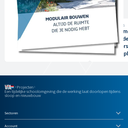
Laatste
Meer nieuws
Nieuws
Maandag, 29 juni, 2026
Dinsdag, 16 juni, 2026
VDL De Meeuw
VDL De Meeuw
Tijdelijk wonen moet uit de
Hergebruik m
noodhoek
verantwoordel
controle, hers
vakkundige p
Projecten
Een tijdelijke schoolomgeving die de werking laat doorlopen tijdens
sloop en nieuwbouw
Sectoren
Account