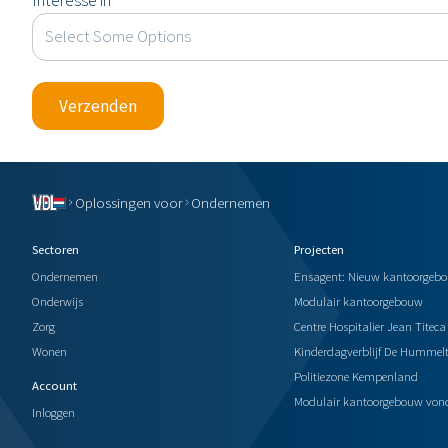
Interesse in
*
Verzenden
Oplossingen voor
Ondernemen
Sectoren
Projecten
Ondernemen
Ensagent: Nieuw kantoorgeb
Onderwijs
Modulair kantoorgebouw
Zorg
Centre Hospitalier Jean Titeca
Wonen
Kinderdagverblijf De Hummelt
Politiezone Kempenland
Account
Modulair kantoorgebouw von
Inloggen