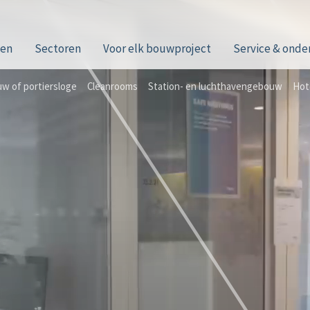
wen
Sectoren
Voor elk bouwproject
Service & ond
w of portiersloge
Cleanrooms
Station- en luchthavengebouw
Hot