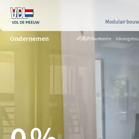
Modulair bou
Ondernemen
Kantoorruimte
Inkomgebou
0
%