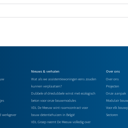
Nieuws & verhalen
Over ons
ouw
Wat als we assistentiewoningen eens zouden
Over ons
kunnen verplaatsen?
Projecten
Dubbele of driedubbele winst met ecologisch
Onze aanpak
jes
beton voor onze bouwmodules
Modulair bou
VDL De Meeuw wint raamcontract voor
Voor elk bouwp
d werkgever
bouw detentiehuizen in België
Sectoren
VDL Groep neemt De Meeuw volledig over