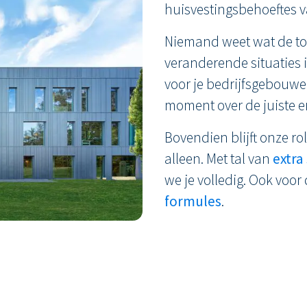
huisvestingsbehoeftes v
Niemand weet wat de t
veranderende situaties 
voor je bedrijfsgebouwe
moment over de juiste e
Bovendien blijft onze r
alleen. Met tal van
extra
we je volledig. Ook voor
formules
.
Ensagent: Nieuw kantoorgebouw
Modulair