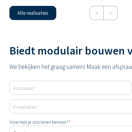
Alle realisaties
Biedt modulair bouwen v
We bekijken het graag samen! Maak een afspra
Voornaam
*
E-mailadres
*
Hoe heb je ons leren kennen?
*