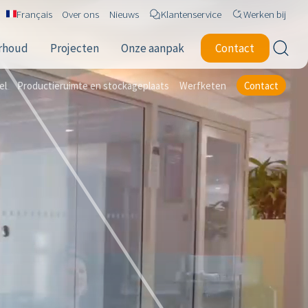
Français
Over ons
Nieuws
Klantenservice
Werken bij
erhoud
Projecten
Onze aanpak
Contact
el
Productieruimte en stockageplaats
Werfketen
Contact