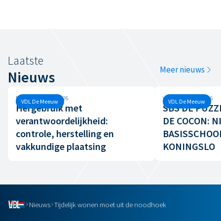
Laatste
Meer nieuws
Nieuws
Dinsdag, 16 juni, 2026
Vrijdag, 12 juni, 2026
VDL De Meeuw
VDL De Meeuw
Hergebruik met
SBS DE PUZZ
verantwoordelijkheid:
DE COCON: N
controle, herstelling en
BASISSCHOO
vakkundige plaatsing
KONINGSLO
Nieuws
Tijdelijk wonen moet uit de noodhoek