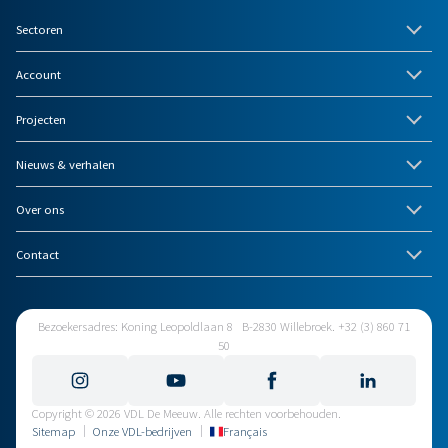
Sectoren
Account
Projecten
Nieuws & verhalen
Over ons
Contact
Bezoekersadres: Koning Leopoldlaan 8 B-2830 Willebroek. +32 (3) 860 71
50
Copyright © 2026 VDL De Meeuw. Alle rechten voorbehouden.
Sitemap
Onze VDL-bedrijven
Français