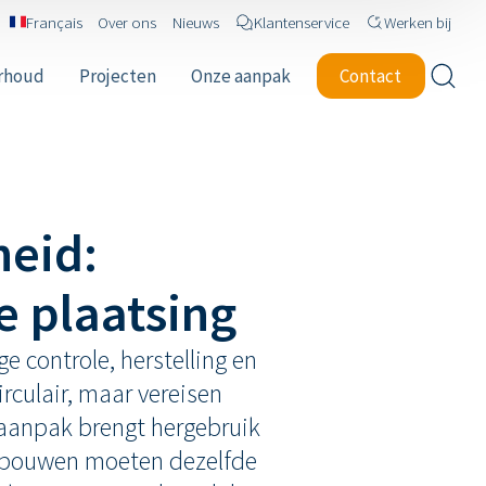
Français
Over ons
Nieuws
Klantenservice
Werken bij
erhoud
Projecten
Onze aanpak
Contact
heid:
e plaatsing
 controle, herstelling en
rculair, maar vereisen
 aanpak brengt hergebruik
e gebouwen moeten dezelfde