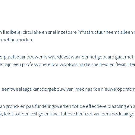
exibele, circulaire en snel inzetbare infrastructuur neemt alleen 
 met hun noden.
erplaatsbaar bouwen is waardevol wanneer het gepaard gaat met tec
et zijn: een professionele bouwoplossing die snelheid en flexibilit
an een tweelaags kantoorgebouw van imec naar de nieuwe opdrachtg
n grond- en paalfunderingswerken tot de effectieve plaatsing en af
, leidt tot een veilige en kwalitatieve herinzet van een modulair g