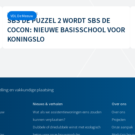
Vrijdag, 12 juni, 2026
VDL De Meeuw
SBS DE PUZZEL 2 WORDT SBS DE
COCON: NIEUWE BASISSCHOOL VOOR
KONINGSLO
elling en vakkundige plaatsing
Nieuws & verhalen
Over ons
ouw
Wat als we assistentiewoningen eens zouden
Over ons
kunnen verplaatsen?
Projecten
Dubbele of driedubbele winst met ecologisch
Onze aanpak
jes
beton voor onze bouwmodules
Modulair bou