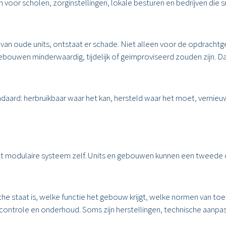
n voor scholen, zorginstellingen, lokale besturen en bedrijven die 
.
van oude units, ontstaat er schade. Niet alleen voor de opdrachtge
ebouwen minderwaardig, tijdelijk of geïmproviseerd zouden zijn. D
aard: herbruikbaar waar het kan, hersteld waar het moet, vernieuw
 het modulaire systeem zelf. Units en gebouwen kunnen een tweede 
 staat is, welke functie het gebouw krijgt, welke normen van toepa
ontrole en onderhoud. Soms zijn herstellingen, technische aanpass