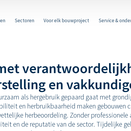
wen
Sectoren
Voor elk bouwproject
Service & ond
met verantwoordelijk
rstelling en vakkundig
rzaam als hergebruik gepaard gaat met grondige
biliteit en herbruikbaarheid maken gebouwen ci
wettelijke herbeoordeling. Zonder professionele
aliteit en de reputatie van de sector. Tijdelijk