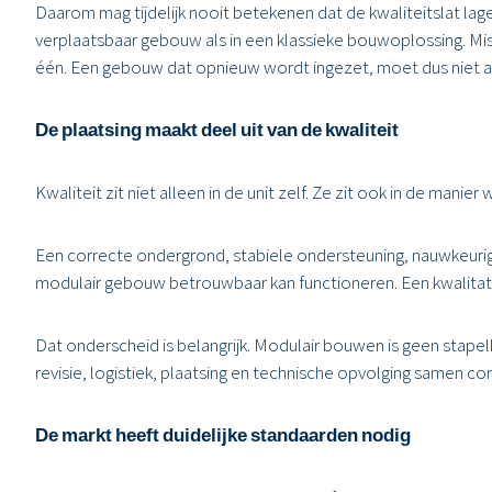
Daarom mag tijdelijk nooit betekenen dat de kwaliteitslat lager 
verplaatsbaar gebouw als in een klassieke bouwoplossing. Mis
één. Een gebouw dat opnieuw wordt ingezet, moet dus niet al
De plaatsing maakt deel uit van de kwaliteit
Kwaliteit zit niet alleen in de unit zelf. Ze zit ook in de man
Een correcte ondergrond, stabiele ondersteuning, nauwkeurig
modulair gebouw betrouwbaar kan functioneren. Een kwalitatie
Dat onderscheid is belangrijk. Modulair bouwen is geen stape
revisie, logistiek, plaatsing en technische opvolging samen c
De markt heeft duidelijke standaarden nodig