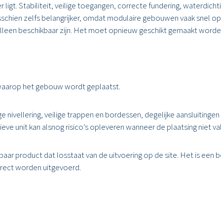
ligt. Stabiliteit, veilige toegangen, correcte fundering, waterdichti
schien zelfs belangrijker, omdat modulaire gebouwen vaak snel op
leen beschikbaar zijn. Het moet opnieuw geschikt gemaakt worden
ier waarop het gebouw wordt geplaatst.
e nivellering, veilige trappen en bordessen, degelijke aansluitin
ve unit kan alsnog risico’s opleveren wanneer de plaatsing niet va
lbaar product dat losstaat van de uitvoering op de site. Het is e
orrect worden uitgevoerd.