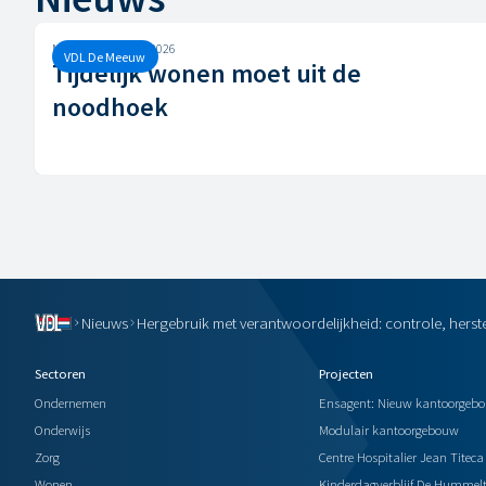
Maandag, 29 juni, 2026
VDL De Meeuw
Tijdelijk wonen moet uit de
noodhoek
Nieuws
Hergebruik met verantwoordelijkheid: controle, herst
Sectoren
Projecten
Ondernemen
Ensagent: Nieuw kantoorgeb
Onderwijs
Modulair kantoorgebouw
Zorg
Centre Hospitalier Jean Titeca
Wonen
Kinderdagverblijf De Hummelt