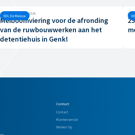
Woensdag, 29 april, 2026
Woen
VDL De Meeuw
VD
Meiboomviering voor de afronding
25
van de ruwbouwwerken aan het
mo
detentiehuis in Genk!
Contact
Contact
Klantenservice
Werken bij
wen