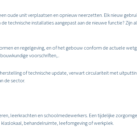
en oude unit verplaatsen en opnieuw neerzetten. Elk nieuw gebruik
de technische installaties aangepast aan de nieuwe functie? Zijn all
ormen en regelgeving, en of het gebouw conform de actuele wetgev
enbouwkundige voorschriften,..
herstelling of technische update, verwart circulariteit met uitput
an de sector.
deren, leerkrachten en schoolmedewerkers. Een tijdelijke zorgomg
un klaslokaal, behandelruimte, leefomgeving of werkplek.