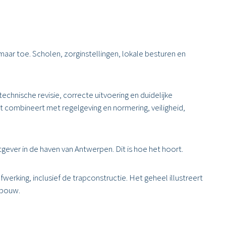
maar toe. Scholen, zorginstellingen, lokale besturen en
hnische revisie, correcte uitvoering en duidelijke
eit combineert met regelgeving en normering, veiligheid,
ever in de haven van Antwerpen. Dit is hoe het hoort.
werking, inclusief de trapconstructie. Het geheel illustreert
ebouw.