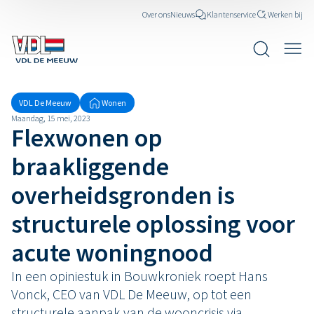
Over ons
Nieuws
Klantenservice
Werken bij
VDL De Meeuw
Wonen
Maandag, 15 mei, 2023
Flexwonen op
braakliggende
overheidsgronden is
structurele oplossing voor
acute woningnood
In een opiniestuk in Bouwkroniek roept Hans
Vonck, CEO van VDL De Meeuw, op tot een
structurele aanpak van de wooncrisis via