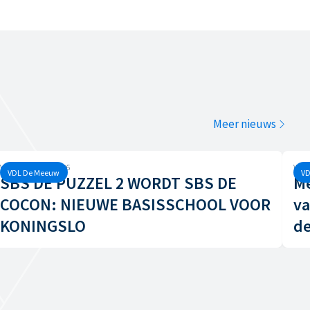
Meer nieuws
Vrijdag, 12 juni, 2026
Woen
VDL De Meeuw
VD
SBS DE PUZZEL 2 WORDT SBS DE
Me
COCON: NIEUWE BASISSCHOOL VOOR
v
KONINGSLO
de