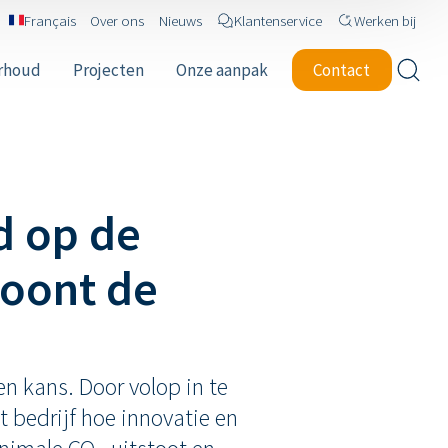
Français
Over ons
Nieuws
Klantenservice
Werken bij
erhoud
Projecten
Onze aanpak
Contact
d op de
toont de
n kans. Door volop in te
 bedrijf hoe innovatie en