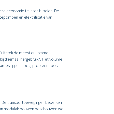
onze economie te laten bloeien. De
epompen en elektrificatie van
ij uitstek de meest duurzame
ij driemaal hergebruik*. Het volume
waardes liggen hoog, probleemloos
ng. De transportbewegingen beperken
l van modulair bouwen beschouwen we