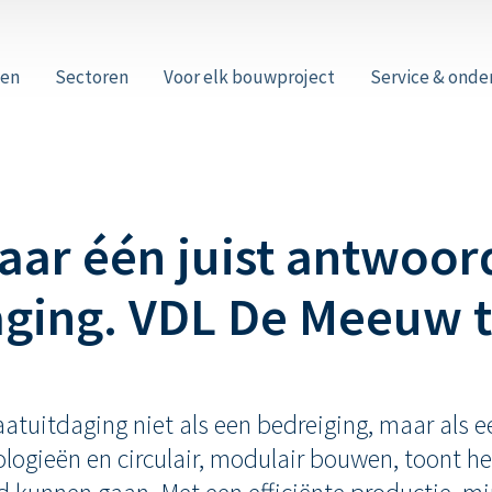
wen
Sectoren
Voor elk bouwproject
Service & ond
aar één juist antwoor
aging. VDL De Meeuw 
tuitdaging niet als een bedreiging, maar als ee
ogieën en circulair, modulair bouwen, toont het