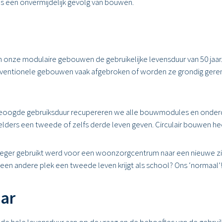
ls een onvermijdelijk gevolg van bouwen.
ze modulaire gebouwen de gebruikelijke levensduur van 50 jaar. Wa
entionele gebouwen vaak afgebroken of worden ze grondig geren
de beoogde gebruiksduur recupereren we alle bouwmodules en onde
 elders een tweede of zelfs derde leven geven. Circulair bouwen he
eger gebruikt werd voor een woonzorgcentrum naar een nieuwe zi
een andere plek een tweede leven krijgt als school? Ons ‘normaal’
aar
n de hele levensduur aan op de vraag en de behoeftes van de gebru