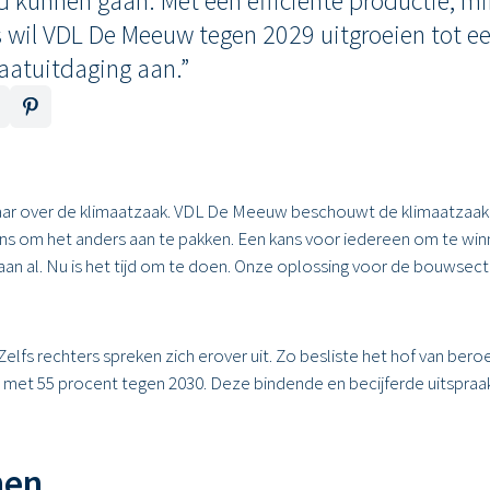
kunnen gaan. Met een efficiënte productie, mi
wil VDL De Meeuw tegen 2029 uitgroeien tot e
atuitdaging aan.”
aar over de klimaatzaak. VDL De Meeuw beschouwt de klimaatzaak i
kans om het anders aan te pakken. Een kans voor iedereen om te w
n al. Nu is het tijd om te doen. Onze oplossing voor de bouwsect
Zelfs rechters spreken zich erover uit. Zo besliste het hof van ber
et 55 procent tegen 2030. Deze bindende en becijferde uitspraak 
nen