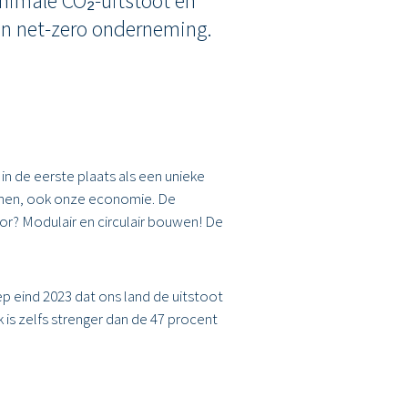
nimale CO₂-uitstoot en
en net-zero onderneming.
n de eerste plaats als een unieke
innen, ook onze economie. De
or? Modulair en circulair bouwen! De
oep eind 2023 dat ons land de uitstoot
is zelfs strenger dan de 47 procent