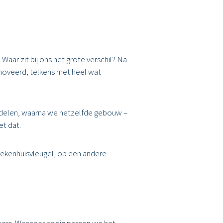
ar zit bij ons het grote verschil? Na
oveerd, telkens met heel wat
rdelen, waarna we hetzelfde gebouw –
et dat.
ekenhuisvleugel, op een andere
!
ikers. Wanneer nodig passen we het