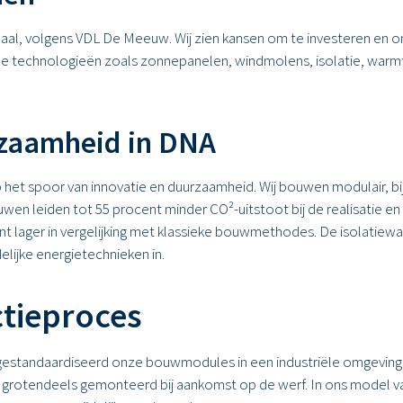
haal, volgens VDL De Meeuw. Wij zien kansen om te investeren en 
de technologieën zoals zonnepanelen, windmolens, isolatie, warmt
rzaamheid in DNA
op het spoor van innovatie en duurzaamheid. Wij bouwen modulair, b
leiden tot 55 procent minder CO²-uitstoot bij de realisatie en b
cent lager in vergelijking met klassieke bouwmethodes. De isolatie
elijke energietechnieken in.
ctieproces
 en gestandaardiseerd onze bouwmodules in een industriële omgevi
l grotendeels gemonteerd bij aankomst op de werf. In ons mode