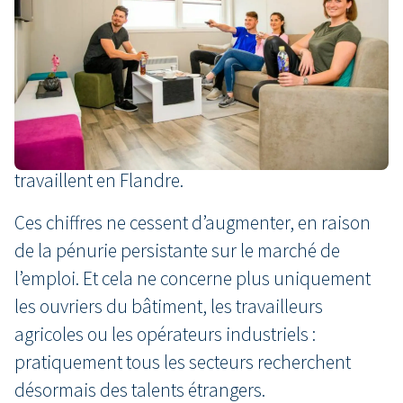
En 2022, 16 000 migrants de travail provenant de
pays hors Union européenne sont venus
travailler temporairement pour des entreprises
flamandes. Le nombre de migrants de travail
originaires de l’UE est plusieurs fois supérieur.
Chaque année, environ 150 000 citoyens de l’UE
travaillent en Flandre.
Ces chiffres ne cessent d’augmenter, en raison
de la pénurie persistante sur le marché de
l’emploi. Et cela ne concerne plus uniquement
les ouvriers du bâtiment, les travailleurs
agricoles ou les opérateurs industriels :
pratiquement tous les secteurs recherchent
désormais des talents étrangers.