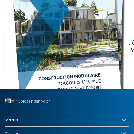
Aperçu des actualités
Mercredi, 4 mars, 2026
Lundi, 9 février, 2026
VDL De Meeuw
VDL De Meeuw
25 élèves visitent leur école
Pourquoi les 
modulaire temporaire pendant
aujourd’hui l’
son installation
Oplossingen voor
Secteurs
Compte