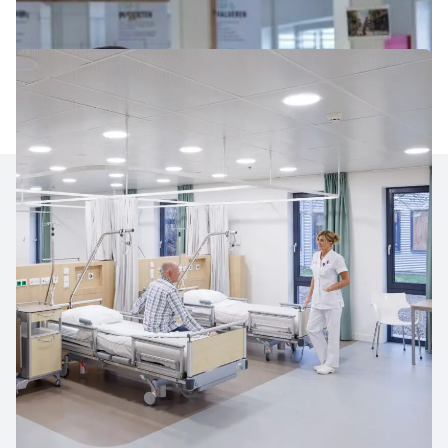
Soins de santé
Brochure
Construction modulaire, toujours
l’espace qu’il vous faut
Téléchargez la brochure ici.
Prénom
*
Nom de famille
*