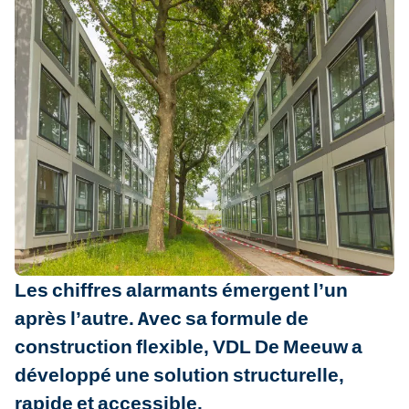
rapide et accessible des besoins
de logement
Le marché résidentiel craque de toutes
parts. Des groupes cibles et segments
spécifiques en sont la principale victime,
et notamment le logement social, les kots
pour étudiant, les hébergements pour
travailleurs migrants et les logements
d’urgence en situation de catastrophe.
Les chiffres alarmants émergent l’un
après l’autre. Avec sa formule de
construction flexible, VDL De Meeuw a
développé une solution structurelle,
rapide et accessible.