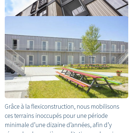
Où ?
La flexibilité et la réutilisation inhérentes à notre
approche permettent de créer rapidement des
quartiers résidentiels sur des terrains en friche,
dont la destination (définitive ou temporaire)
n’a pas encore été fixée, ou dont l’aménagement
est prévu dans plusieurs années.
Grâce à la flexiconstruction, nous mobilisons
ces terrains inoccupés pour une période
minimale d’une dizaine d’années, afin d’y