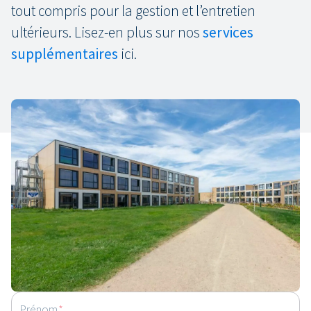
tout compris pour la gestion et l’entretien
ultérieurs. Lisez-en plus sur nos
services
supplémentaires
ici.
La construction modulaire est-
elle la solution qu’il vous faut ?
Nous serons ravis d’en discuter avec vous ! Prenez rendez-
vous pour un entretien avec l’un de nos conseillers en
construction.
Prénom
*