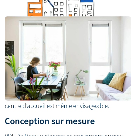
Accueil flexible des
demandeurs d’asile
Nos bâtiments modulaires sont entièrement
adaptables et extensibles
. Cette flexibilité
concerne le volume du bâtiment, son
aménagement intérieur ainsi que son
équipement. Le
déplacement
complet d’un
centre d’accueil est même envisageable.
Conception sur mesure