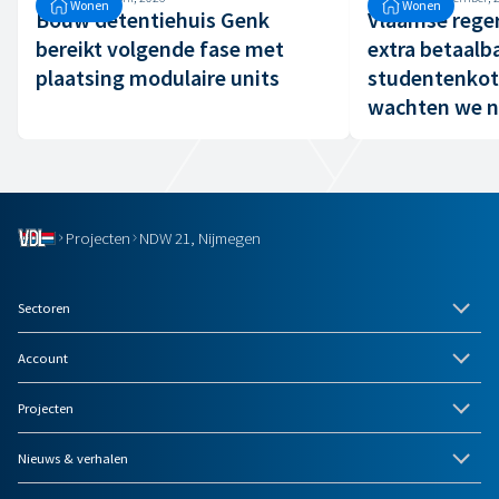
Wonen
Wonen
Bouw detentiehuis Genk
Vlaamse reger
bereikt volgende fase met
extra betaalb
plaatsing modulaire units
studentenkot
wachten we n
Projecten
NDW 21, Nijmegen
Sectoren
Account
Projecten
Nieuws & verhalen