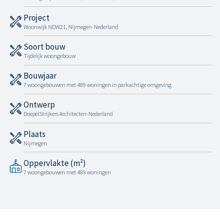
Project
Woonwijk NDW21, Nijmegen-Nederland
Soort bouw
Tijdelijk woongebouw
Bouwjaar
7 woongebouwen met 489 woningen in parkachtige omgeving
Ontwerp
DoepelStrijkers Architecten-Nederland
Plaats
Nijmegen
Oppervlakte (m²)
7 woongebouwen met 489 woningen