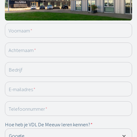
nodig hebt
Download de brochure hier.
Voornaam
*
Achternaam
*
Bedrijf
E-mailadres
*
Telefoonnummer
*
Hoe heb je VDL De Meeuw leren kennen?
*