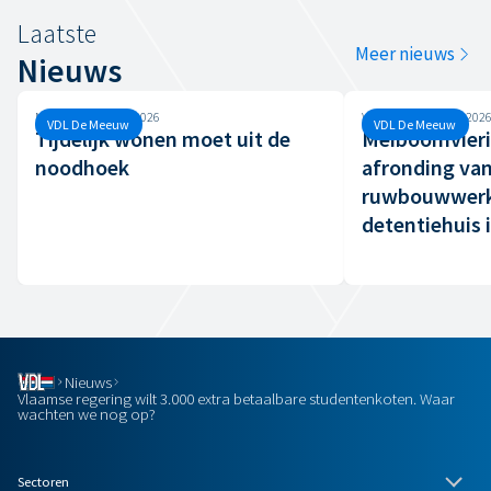
Laatste
Meer nieuws
Nieuws
Maandag, 29 juni, 2026
Woensdag, 29 april, 202
VDL De Meeuw
VDL De Meeuw
Tijdelijk wonen moet uit de
Meiboomvieri
noodhoek
afronding van
ruwbouwwerk
detentiehuis 
Nieuws
Vlaamse regering wilt 3.000 extra betaalbare studentenkoten. Waar
wachten we nog op?
Sectoren