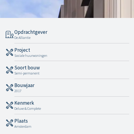
Opdrachtgever
De Alliantie
Project
Sociale huurwoningen
Soort bouw
Semi-permanent
Bouwjaar
2017
Kenmerk
Deluxe & Complete
Plaats
Amsterdam