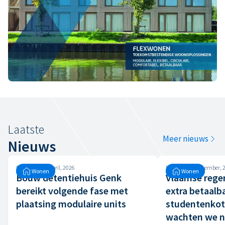
Terug naar overzicht
Laatste
Meer nieuws
Nieuws
Donderdag, 9 april, 2026
Dinsdag, 26 september, 
Wonen
Wonen
Bouw detentiehuis Genk
Vlaamse reger
bereikt volgende fase met
extra betaalb
plaatsing modulaire units
studentenkot
wachten we n