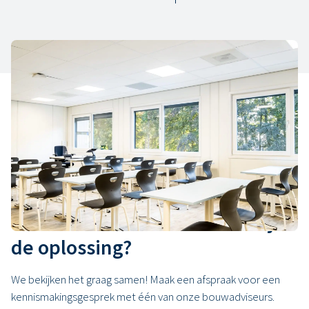
Onze realisaties
Bekijk onze realisaties
OC Nieuwe Vaart Gent
The British Schoo
Biedt modulair bouwen voor jou
de oplossing?
We bekijken het graag samen! Maak een afspraak voor een
kennismakingsgesprek met één van onze bouwadviseurs.