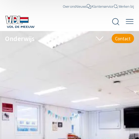
Over ons
Nieuws
Klantenservice
Werken bij
Onderwijs
Contact