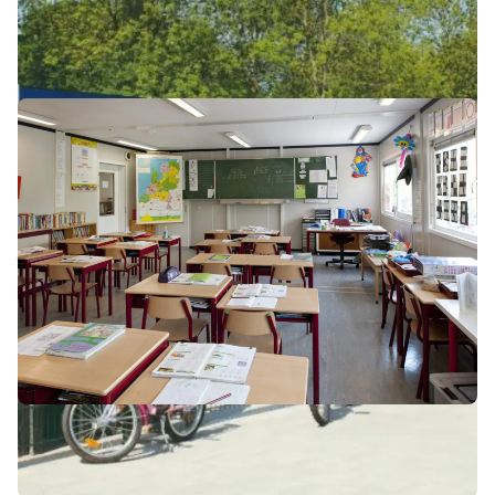
Snel schakelen
Door een plotselinge stijging van leerlingen heb
je voor komend schooljaar dringend extra
klaslokalen nodig. Geen nood,
contacteer VDL
De Meeuw
en we analyseren samen op welke
manier we tijdig aan je huisvestingsbehoefte
kunnen voldoen.
Dankzij onze modulaire bouwtechniek kunnen
we snel schakelen en plaatsen we kant-en-klare