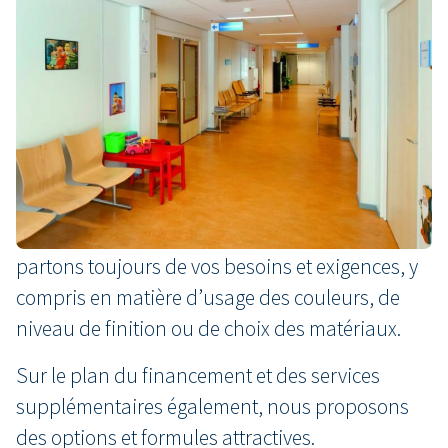
Souhaits architecturaux et
fonctionnels
D’un point de vue architectural et fonctionnel,
votre nouveau centre de dialyse doit être en
harmonie avec un hôpital existant ? Bâtiment
bas ou haut ? Sur ce plan aussi, nous
répondons parfaitement à vos attentes. Nous
partons toujours de vos besoins et exigences, y
compris en matière d’usage des couleurs, de
niveau de finition ou de choix des matériaux.
Sur le plan du financement et des services
supplémentaires également, nous proposons
des options et formules attractives.