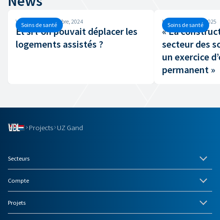
News
Vendredi, 20 décembre, 2024
Mercredi, 2 juillet, 2025
Soins de santé
Soins de santé
Et si l'on pouvait déplacer les
« La construc
logements assistés ?
secteur des s
un exercice d’
permanent »
Projects
UZ Gand
Secteurs
Compte
Projets