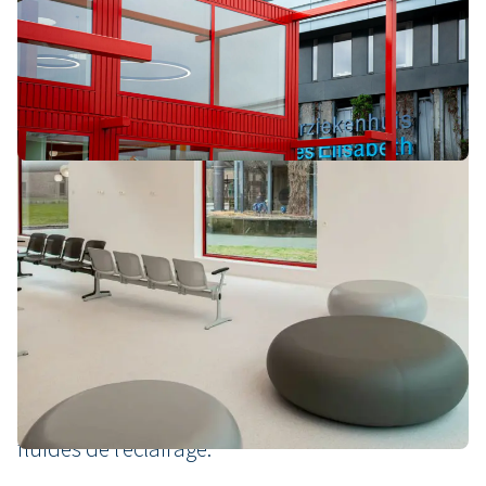
Avec sa couleur rouge marquante, le pavillon
d’entrée constitue un repère visuel attrayant sur
le site de l’hôpital. La façade avant est
composée de verre et d’une structure en acier.
Le hall d’entrée, baigné de lumière naturelle,
offre une hauteur libre de 6,7 mètres. La
conception et l’agencement de l’espace invitent
les visiteurs à entrer et les guident
naturellement dans la bonne direction. Ce flux
est renforcé par des accents de couleur au sol,
sur les parois et les colonnes, par les formes
arrondies des cloisons ainsi que par les lignes
fluides de l’éclairage.