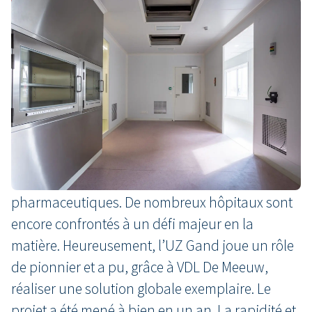
Pharmacie d’hôpital conforme
aux normes les plus strictes
À partir de 2026, chaque pharmacie hospitalière
en Belgique devra disposer d’une salle blanche
conforme aux normes européennes strictes
PIC/S en matière de préparations
pharmaceutiques. De nombreux hôpitaux sont
encore confrontés à un défi majeur en la
matière. Heureusement, l’UZ Gand joue un rôle
de pionnier et a pu, grâce à VDL De Meeuw,
réaliser une solution globale exemplaire. Le
projet a été mené à bien en un an. La rapidité et