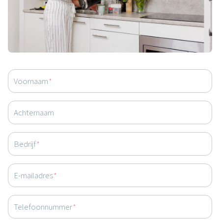
de oplossing?
We bekijken het graag samen! Maak een afspraak voor een
kennismakingsgesprek met één van onze bouwadviseurs.
Voornaam
*
Achternaam
Bedrijf
*
E-mailadres
*
Telefoonnummer
*