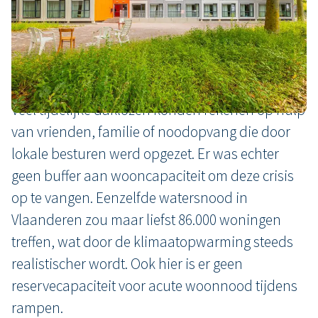
beschadigd door de watersnood in Wallonië,
waardoor duizenden mensen tijdelijk dakloos
werden, sommigen zelfs voorgoed hun woning
verloren.
Veel tijdelijke daklozen konden rekenen op hulp
van vrienden, familie of noodopvang die door
lokale besturen werd opgezet. Er was echter
geen buffer aan wooncapaciteit om deze crisis
op te vangen. Eenzelfde watersnood in
Vlaanderen zou maar liefst 86.000 woningen
treffen, wat door de klimaatopwarming steeds
realistischer wordt. Ook hier is er geen
reservecapaciteit voor acute woonnood tijdens
rampen.