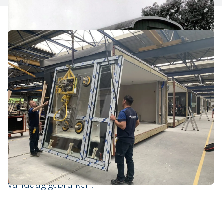
Modulaire bouwelementen in
jaren ‘70
In de jaren ’70 – midden in de oliecrisis – lenigt
VDL De Meeuw de hoge woningnood met kant-
en-klare bouwmodules. Deze eerste modulaire
bouwelementen ontwikkelden we steeds verder
tot het unieke en flexibele bouwsysteem dat we
vandaag gebruiken.