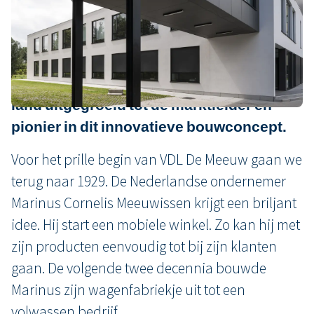
90 jaar terug in de tijd. We zijn gestart als
winkelwagenbouwer en evolueerden in
de crisisjaren ’70 naar modulaire
bouwsystemen. Inmiddels zijn we in ons
land uitgegroeid tot dé marktleider en
pionier in dit innovatieve bouwconcept.
Voor het prille begin van VDL De Meeuw gaan we
terug naar 1929. De Nederlandse ondernemer
Marinus Cornelis Meeuwissen krijgt een briljant
idee. Hij start een mobiele winkel. Zo kan hij met
zijn producten eenvoudig tot bij zijn klanten
gaan. De volgende twee decennia bouwde
Marinus zijn wagenfabriekje uit tot een
volwassen bedrijf.