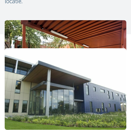
locatie.
Europees actief
De laatste decennia breidde het actiegebied van
VDL De Meeuw uit van Nederland naar heel
Europa. Sinds 2023 maken we integraal deel uit
van de Nederlandse industriële bedrijvengroep
VDL Groep.