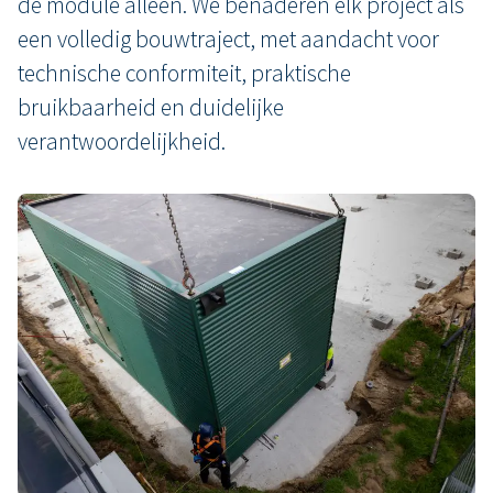
de module alleen. We benaderen elk project als
een volledig bouwtraject, met aandacht voor
technische conformiteit, praktische
bruikbaarheid en duidelijke
verantwoordelijkheid.
Kwaliteit begint vóór de plaatsing
Een goed modulair gebouw ontstaat niet
pas op de werf. De kwaliteit zit in elke
stap: van productie en voorbereiding tot
transport, plaatsing, technische
afwerking en opvolging na oplevering.