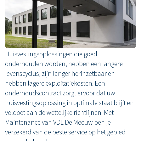
VDL De Meeuw heeft een prima reputatie op het
gebied van de kwaliteit van de bouwsystemen,
de aanwezige kennis en het hoogwaardige
onderhouds- en serviceniveau.
Huisvestingsoplossingen die goed
onderhouden worden, hebben een langere
levenscyclus, zijn langer herinzetbaar en
hebben lagere exploitatiekosten. Een
onderhoudscontract zorgt ervoor dat uw
huisvestingsoplossing in optimale staat blijft en
voldoet aan de wettelijke richtlijnen. Met
Maintenance van VDL De Meeuw ben je
verzekerd van de beste service op het gebied