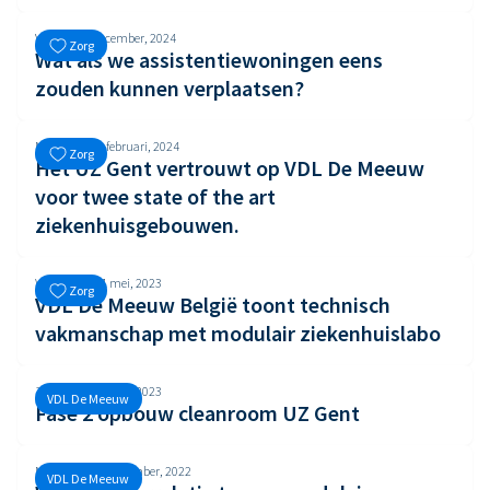
Vrijdag, 20 december, 2024
Zorg
Wat als we assistentiewoningen eens
zouden kunnen verplaatsen?
Maandag, 26 februari, 2024
Zorg
Het UZ Gent vertrouwt op VDL De Meeuw
voor twee state of the art
ziekenhuisgebouwen.
Woensdag, 31 mei, 2023
Zorg
VDL De Meeuw België toont technisch
vakmanschap met modulair ziekenhuislabo
Zondag, 1 januari, 2023
VDL De Meeuw
Fase 2 opbouw cleanroom UZ Gent
Maandag, 14 november, 2022
VDL De Meeuw