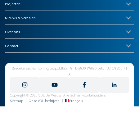
Projecten
Nieuws & verhalen
Over ons
Contact
Bezoekersadres: Koning Leopoldlaan 8 B-2830 Willebroek. +32 (3) 860 71
50
Copyright © 2026 VDL De Meeuw. Alle rechten voorbehouden.
Sitemap
Onze VDL-bedrijven
Français