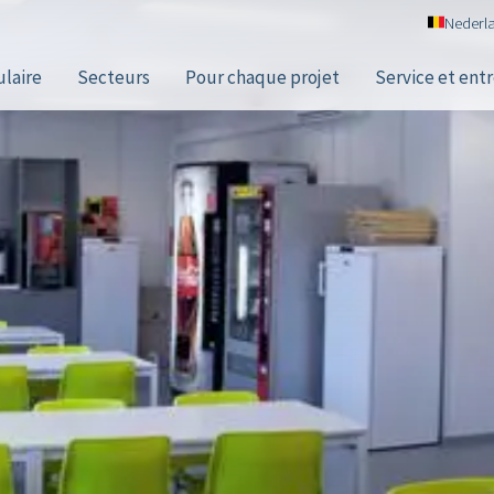
Nederl
laire
Secteurs
Pour chaque projet
Service et ent