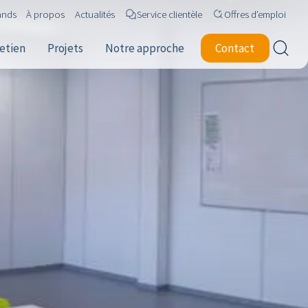
ands
À propos
Actualités
Service clientèle
Offres d’emploi
retien
Projets
Notre approche
Contact