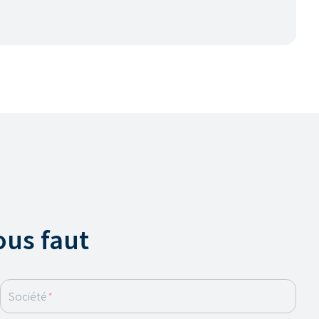
ous faut
Société
*