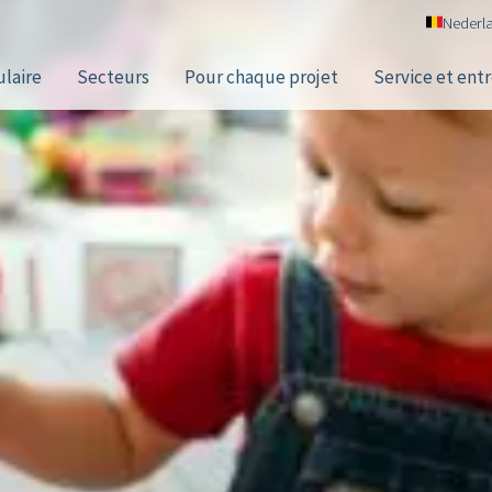
Nederl
laire
Secteurs
Pour chaque projet
Service et ent