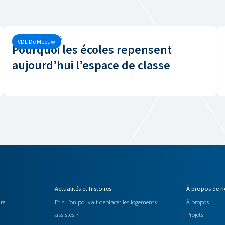
Lundi, 9 février, 2026
VDL De Meeuw
Pourquoi les écoles repensent
aujourd’hui l’espace de classe
Actualités et histoires
À propos de 
re
Et si l’on pouvait déplacer les logements
À propos
assistés ?
Projets