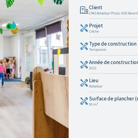
Client
CPAS Rotselaar Photo: KDV Berenh
Projet
Crèche
Type de construction
Temporaire
Année de constructio
2023
Lieu
Rotselaar
Surface de plancher (
90 m²