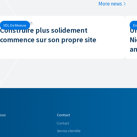
More news
Lundi, 6 octobre, 2025
Jeud
VDL De Meeuw
En
Construire plus solidement
Un
commence sur son propre site
Ni
a
nous
Contact
Contact
Service clientèle