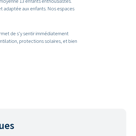
moyenne 13 enfants enthousiastes.
 et adaptée aux enfants. Nos espaces
ermet de s’y sentir immédiatement
ntilation, protections solaires, et bien
ques