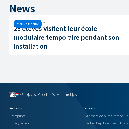
News
Mercredi, 4 mars, 2026
VDL De Meeuw
25 élèves visitent leur école
modulaire temporaire pendant son
installation
Projects
Crèche De Hummeltjes
Secteurs
Projets
Entreprises
Bâtiment de bureaux modulai
Enseignement
Centre Hospitalier Jean Titeca