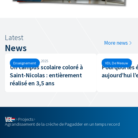
Latest
More news
News
Jeudi, 25 septembre, 2025
Lundi, 9 février, 2026
Enseignement
VDL De Meeuw
Un campus scolaire coloré à
Pourquoi les 
Saint-Nicolas : entièrement
aujourd’hui l’
réalisé en 3,5 ans
Projects
Agrandissement de la crèche de Pagadder en un temps record